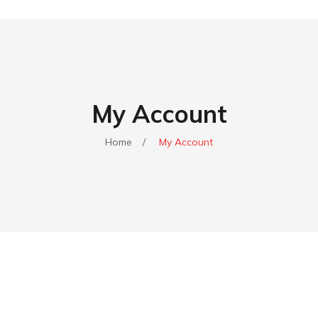
My Account
Home
/
My Account