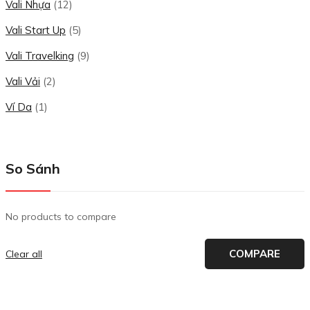
Vali Nhựa
(12)
Vali Start Up
(5)
Vali Travelking
(9)
Vali Vải
(2)
Ví Da
(1)
So Sánh
No products to compare
COMPARE
Clear all