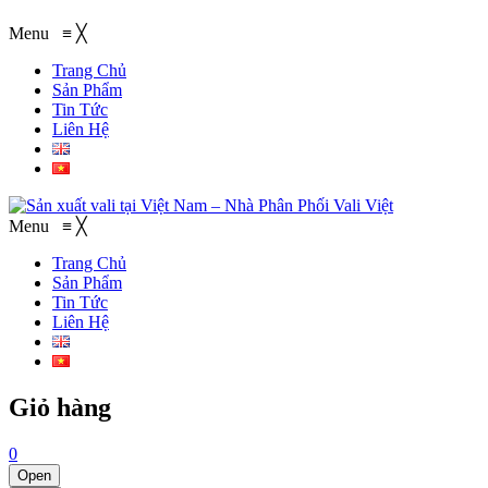
Menu
≡
╳
Trang Chủ
Sản Phẩm
Tin Tức
Liên Hệ
Menu
≡
╳
Trang Chủ
Sản Phẩm
Tin Tức
Liên Hệ
Giỏ hàng
0
Open