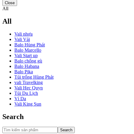
Close
All
All
Vali nhựa
Vali Vải
Balo Hùng Phát
Balo Marcello
Vali Start up
Balo chống gù
Balo Habana
Balo Pika
Túi trống Hùng Phát
vali Travelking
Vali Hec Quyn
Túi Du Lịch
Ví Da
Vali King Sun
Search
Search