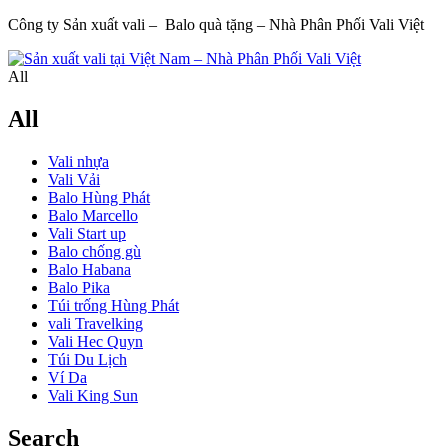
Công ty Sản xuất vali – Balo quà tặng – Nhà Phân Phối Vali Việt
All
All
Vali nhựa
Vali Vải
Balo Hùng Phát
Balo Marcello
Vali Start up
Balo chống gù
Balo Habana
Balo Pika
Túi trống Hùng Phát
vali Travelking
Vali Hec Quyn
Túi Du Lịch
Ví Da
Vali King Sun
Search