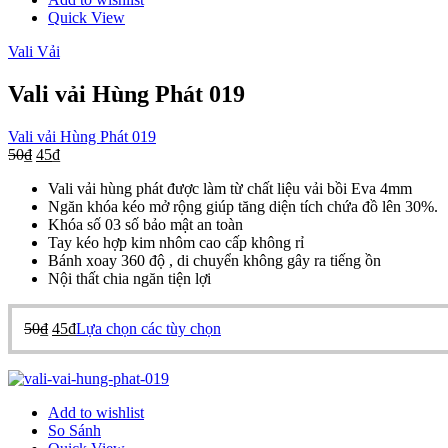
Quick View
Vali Vải
Vali vải Hùng Phát 019
Vali vải Hùng Phát 019
50
₫
45
₫
Vali vải hùng phát được làm từ chất liệu vải bồi Eva 4mm
Ngăn khóa kéo mở rộng giúp tăng diện tích chứa đồ lên 30%.
Khóa số 03 số bảo mật an toàn
Tay kéo hợp kim nhôm cao cấp không rỉ
Bánh xoay 360 độ , di chuyển không gây ra tiếng ồn
Nội thất chia ngăn tiện lợi
50
₫
45
₫
Lựa chọn các tùy chọn
Add to wishlist
So Sánh