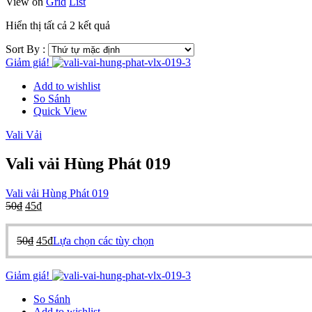
View on
Grid
List
Hiển thị tất cả 2 kết quả
Sort By :
Giảm giá!
Add to wishlist
So Sánh
Quick View
Vali Vải
Vali vải Hùng Phát 019
Vali vải Hùng Phát 019
50
₫
45
₫
50
₫
45
₫
Lựa chọn các tùy chọn
Giảm giá!
So Sánh
Add to wishlist