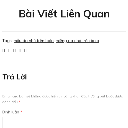
Bài Viết Liên Quan
Tags:
mẫu da nhỏ trên balo
,
miếng da nhỏ trên balo
Trả Lời
Email của bạn sẽ không được hiển thị công khai.
Các trường bắt buộc được
đánh dấu
*
Bình luận
*