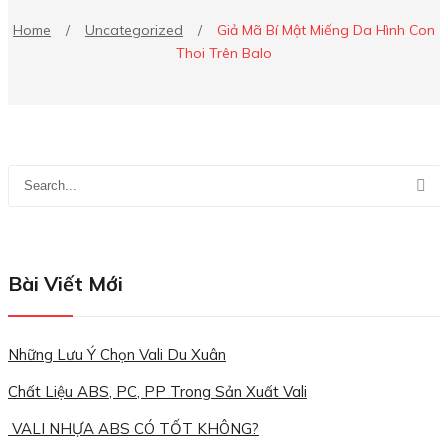
Home
/
Uncategorized
/
Giả Mã Bí Mật Miếng Da Hình Con
Thoi Trên Balo
Bài Viết Mới
Những Lưu Ý Chọn Vali Du Xuân
Chất Liệu ABS, PC, PP Trong Sản Xuất Vali
VALI NHỰA ABS CÓ TỐT KHÔNG?