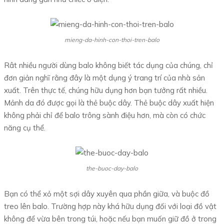
mieng-da-hinh-con-thoi-tren-balo
Rât nhiều người dùng balo không biết tác dụng của chúng, chỉ
đơn giản nghĩ rằng đây là một dụng ý trang trí của nhà sản
xuất. Trên thực tế, chúng hữu dụng hơn bạn tưởng rất nhiều.
Mảnh da đó được gọi là thẻ buộc dây. Thẻ buộc dây xuất hiện
không phải chỉ để balo trông sành điệu hơn, mà còn có chức
năng cụ thể.
the-buoc-day-balo
Bạn có thể xỏ một sợi dây xuyên qua phần giữa, và buộc đồ
treo lên balo. Trường hợp này khá hữu dụng đối với loại đồ vật
không để vừa bên trong túi, hoặc nếu bạn muốn giữ đồ ở trong