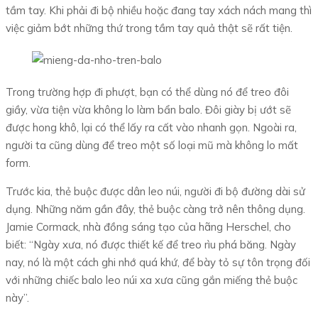
tầm tay. Khi phải đi bộ nhiều hoặc đang tay xách nách mang thì
việc giảm bớt những thứ trong tầm tay quả thật sẽ rất tiện.
Trong trường hợp đi phượt, bạn có thể dùng nó để treo đôi
giầy, vừa tiện vừa không lo làm bẩn balo. Đôi giày bị ướt sẽ
được hong khô, lại có thể lấy ra cất vào nhanh gọn. Ngoài ra,
người ta cũng dùng để treo một số loại mũ mà không lo mất
form.
Trước kia, thẻ buộc được dân leo núi, người đi bộ đường dài sử
dụng. Những năm gần đây, thẻ buộc càng trở nên thông dụng.
Jamie Cormack, nhà đồng sáng tạo của hãng Herschel, cho
biết: “Ngày xưa, nó được thiết kế để treo rìu phá băng. Ngày
nay, nó là một cách ghi nhớ quá khứ, để bày tỏ sự tôn trọng đối
với những chiếc balo leo núi xa xưa cũng gắn miếng thẻ buộc
này”.