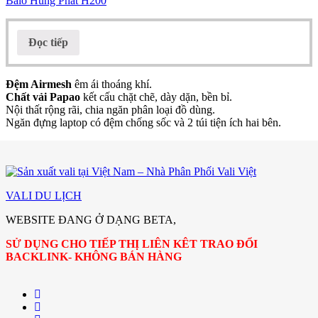
Balo Hùng Phát H200
Đọc tiếp
Đệm Airmesh
êm ái thoáng khí.
Chất vải Papao
kết cấu chặt chẽ, dày dặn, bền bỉ.
Nội thất rộng rãi, chia ngăn phân loại đồ dùng.
Ngăn đựng laptop có đệm chống sốc và 2 túi tiện ích hai bên.
VALI DU LỊCH
WEBSITE ĐANG Ở DẠNG BETA,
SỬ DỤNG CHO TIẾP THỊ LIÊN KÊT TRAO ĐỔI
BACKLINK- KHÔNG BÁN HÀNG