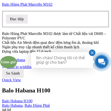
Balo Hùng Phát Marcello M102
Đọc tiếp
Balo Hùng Phát Marcello M102 được làm từ Chất liệu vải D600 –
Polyester PVC
Chất liệu Air Mesh đệm quai đeo/ đệm lưng êm ái, thoáng khí
Ngăn phụ truy cập nhanh thiết kế chìm thanh lịch
Đựng vừa laptop đến 15.6 inch
Xin chào! Chúng tôi có thể
giúp gì cho bạn?
Giảm giá!
Giảm giá!
Add to wishlist
So Sánh
Quick View
Balo Habana H100
Balo Habana H100
Balo Habana
,
Balo Hùng Phát
1
₫
0
₫