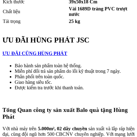
Kích thước
39x50x18 Cm
Vải 1689D tráng PVC trượt
Chất liệu
nước
Tải trọng
25 kg
ƯU ĐÃI HÙNG PHÁT JSC
ƯU ĐÃI CŨNG HÙNG PHÁT
Bảo hành sản phẩm toàn hệ thống.
Miễn phí đổi trả sản phẩm do lỗi kỹ thuật trong 7 ngày.
Phân phối trên toàn quốc.
Giao hàng siêu tốc.
Được kiểm tra trước khi thanh toán.
Tổng Quan công ty sản xuất Balo quà tặng Hùng
Phát
Với nhà máy trên
5.000m², 02 dây chuyền
sản xuất và lắp ráp hiện
đại, cùng đội ngũ hơn 500 CBCNV chuyên nghiệp. Với mạng lưới