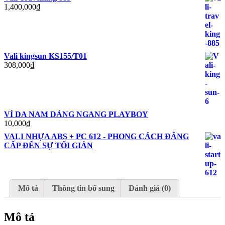
1,400,000
₫
Vali kingsun KS155/T01
308,000
₫
VÍ DA NAM DÁNG NGANG PLAYBOY
10,000
₫
VALI NHỰA ABS + PC 612 - PHONG CÁCH ĐẲNG
CẤP ĐẾN SỰ TỐI GIẢN
Mô tả
Thông tin bổ sung
Đánh giá (0)
Mô tả