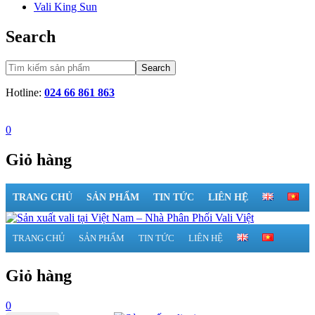
Vali King Sun
Search
Search
Hotline:
024 66 861 863
0
Giỏ hàng
TRANG CHỦ
SẢN PHẨM
TIN TỨC
LIÊN HỆ
TRANG CHỦ
SẢN PHẨM
TIN TỨC
LIÊN HỆ
Giỏ hàng
0