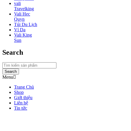
vali
Travelking
Vali Hec
Quyn
Túi Du Lịch
Ví Da
Vali King
Sun
Search
Search
Menu
Trang Chủ
Shop
Giới thiệu
Liên hệ
Tin tức