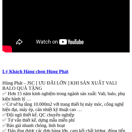
Lý Khách Hàng chọn Hùng Phát
Hùng Phát – JSC [ ƯU ĐÃI LỚN ] KHI SẢN XUẤT VALI
BALO QUÀ TẶNG
✅ Hơn 15 năm kinh nghiệm trong ngành sản xuất: Vali, balo, phụ
kiện hành lý …
✅Cơ sở hạ tầng 10.000m2 với trang thiết bị máy móc, công nghệ
hiện đại, máy ép, cán nhiệt kỹ thuật cao …
✅Đội ngũ thiết kế, QC chuyên nghiệp
✅ Tư vấn thiết kế, dựng mẫu miễn phí
✅Báo giá nhanh chóng, linh hoạt
✅ Đáp ứng được các đơn hàng lớn, cam kết chất lượng, đúng tiến