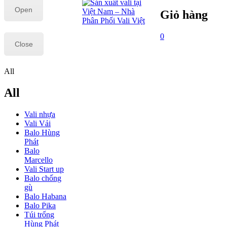
Open
Giỏ hàng
0
Close
All
All
Vali nhựa
Vali Vải
Balo Hùng
Phát
Balo
Marcello
Vali Start up
Balo chống
gù
Balo Habana
Balo Pika
Túi trống
Hùng Phát