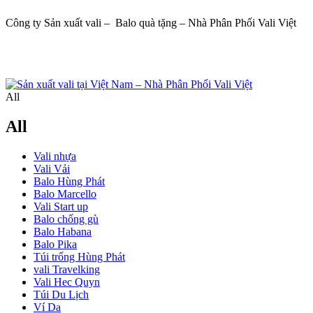
Công ty Sản xuất vali – Balo quà tặng – Nhà Phân Phối Vali Việt
All
All
Vali nhựa
Vali Vải
Balo Hùng Phát
Balo Marcello
Vali Start up
Balo chống gù
Balo Habana
Balo Pika
Túi trống Hùng Phát
vali Travelking
Vali Hec Quyn
Túi Du Lịch
Ví Da