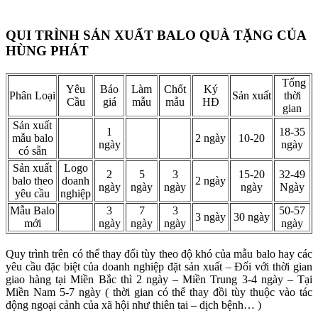
QUI TRÌNH SẢN XUẤT BALO QUÀ TẶNG CỦA
HÙNG PHÁT
Tổng
Yêu
Báo
Làm
Chốt
Ký
Phân Loại
Sản xuất
thời
Cầu
giá
mẫu
mẫu
HĐ
gian
Sản xuất
1
18-35
mẫu balo
2 ngày
10-20
ngày
ngày
có sẵn
Sản xuất
Logo
2
5
3
15-20
32-49
balo theo
doanh
2 ngày
ngày
ngày
ngày
ngày
Ngày
yêu cầu
nghiệp
Mẫu Balo
3
7
3
50-57
3 ngày
30 ngày
mới
ngày
ngày
ngày
ngày
Quy trình trên có thể thay đổi tùy theo độ khó của mẫu balo hay các
yêu cầu đặc biệt của doanh nghiệp đặt sản xuất – Đối với thời gian
giao hàng tại Miền Bắc thì 2 ngày – Miền Trung 3-4 ngày – Tại
Miền Nam 5-7 ngày ( thời gian có thể thay đồi tùy thuộc vào tác
động ngoại cảnh của xã hội như thiên tai – dịch bệnh… )