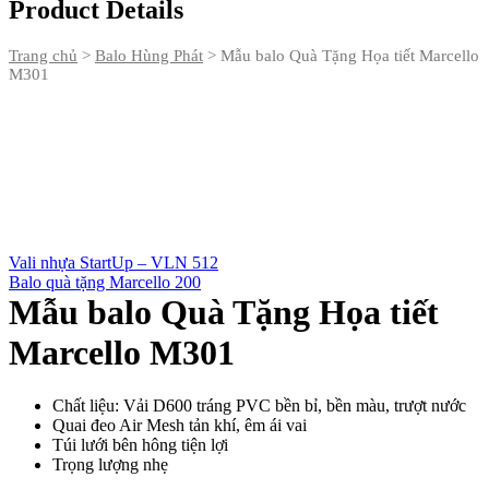
Product Details
Trang chủ
>
Balo Hùng Phát
>
Mẫu balo Quà Tặng Họa tiết Marcello
M301
Vali nhựa StartUp – VLN 512
Balo quà tặng Marcello 200
Mẫu balo Quà Tặng Họa tiết
Marcello M301
Chất liệu: Vải D600 tráng PVC bền bỉ, bền màu, trượt nước
Quai đeo Air Mesh tản khí, êm ái vai
Túi lưới bên hông tiện lợi
Trọng lượng nhẹ