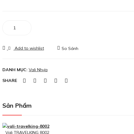
Vali
nhựa
Hùng
Phát
Add to wishlist
So Sánh
-
VLN
608
DANH MỤC:
Vali Nhựa
số
lượng
SHARE
Sản Phẩm
Vali TRAVELKING 8002