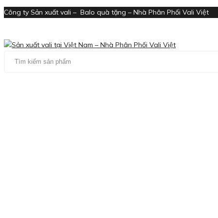
Công ty Sản xuất vali – Balo quà tặng – Nhà Phân Phối Vali Việt