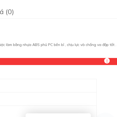
á (0)
ợc làm bằng nhựa ABS phủ PC bền bỉ , chịu lực và chống va đập tốt .