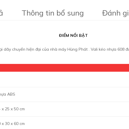
ả
Thông tin bổ sung
Đánh gi
ĐIỂM NỔI BẬT
tại dây chuyền hiện đại của nhà máy Hùng Phát . Vali kéo nhựa 608 đư
hựa ABS
 x 25 x 50 cm
 x 30 x 60 cm