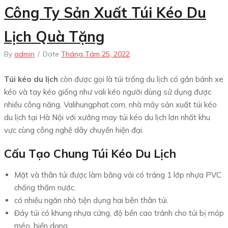
Công Ty Sản Xuất Túi Kéo Du
Lịch Quà Tặng
By
admin
/
Date
Tháng Tám 25, 2022
Túi kéo du lịch
còn được gọi là túi trống du lịch có gắn bánh xe
kéo và tay kéo giống như vali kéo người dùng sử dụng được
nhiều công năng. Valihungphat.com, nhà máy sản xuất túi kéo
du lịch tại Hà Nội với xưởng may túi kéo du lịch lơn nhất khu
vực cùng công nghệ dây chuyền hiện đại.
Cấu Tạo Chung Túi Kéo Du Lịch
Mặt và thân túi được làm bằng vải có tráng 1 lớp nhựa PVC
chống thấm nước.
có nhiều ngăn nhỏ tiện dụng hai bên thân túi.
Đáy túi có khung nhựa cứng, độ bền cao tránh cho túi bị móp
méo, biến dạng.