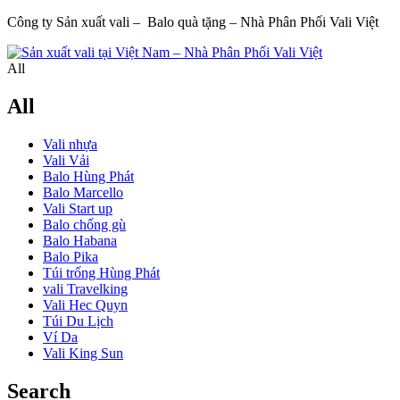
Công ty Sản xuất vali – Balo quà tặng – Nhà Phân Phối Vali Việt
All
All
Vali nhựa
Vali Vải
Balo Hùng Phát
Balo Marcello
Vali Start up
Balo chống gù
Balo Habana
Balo Pika
Túi trống Hùng Phát
vali Travelking
Vali Hec Quyn
Túi Du Lịch
Ví Da
Vali King Sun
Search