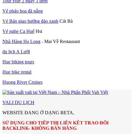
Tour Huế 2 ngày 1 đêm
Vé pháo hoa đà nẵng
Vé Bản giao hưởng đảo xanh
Cát Bà
Vé nghe Ca Huế
Hst
Nhà Hàng Hạ Long
- Mai Về Restaurant
du lịch A Lưới
Hue biking tours
Hue bike rental
Huong River Cruises
VALI DU LỊCH
WEBSITE ĐANG Ở DẠNG BETA,
SỬ DỤNG CHO TIẾP THỊ LIÊN KÊT TRAO ĐỔI
BACKLINK- KHÔNG BÁN HÀNG