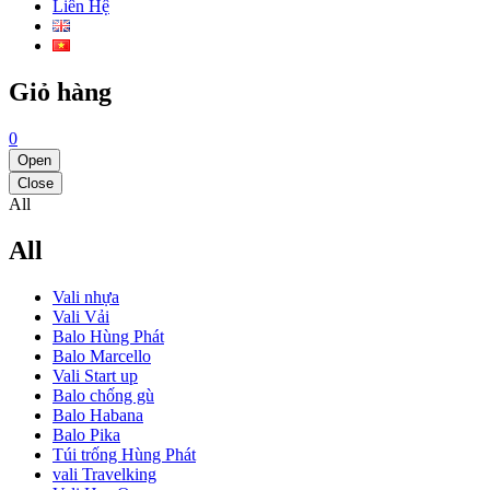
Liên Hệ
Giỏ hàng
0
Open
Close
All
All
Vali nhựa
Vali Vải
Balo Hùng Phát
Balo Marcello
Vali Start up
Balo chống gù
Balo Habana
Balo Pika
Túi trống Hùng Phát
vali Travelking