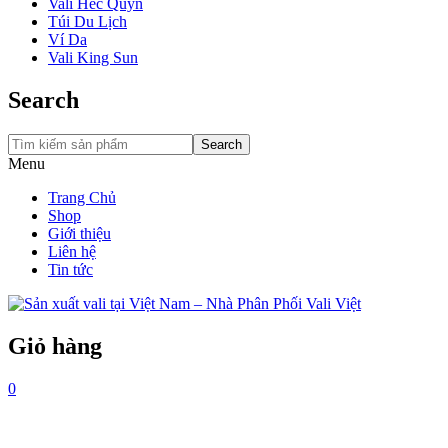
Vali Hec Quyn
Túi Du Lịch
Ví Da
Vali King Sun
Search
Search
Menu
Trang Chủ
Shop
Giới thiệu
Liên hệ
Tin tức
Giỏ hàng
0