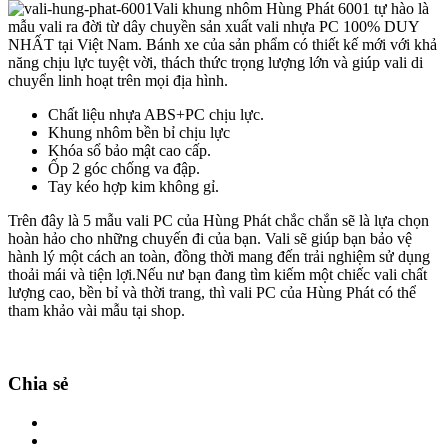
Vali khung nhôm Hùng Phát 6001 tự hào là
mẫu vali ra đời từ dây chuyền sản xuất vali nhựa PC 100% DUY
NHẤT tại Việt Nam. Bánh xe của sản phẩm có thiết kế mới với khả
năng chịu lực tuyệt vời, thách thức trọng lượng lớn và giúp vali di
chuyển linh hoạt trên mọi địa hình.
Chất liệu nhựa ABS+PC chịu lực.
Khung nhôm bền bỉ chịu lực
Khóa sổ bảo mật cao cấp.
Ốp 2 góc chống va đập.
Tay kéo hợp kim không gỉ.
Trên đây là 5 mẫu vali PC của Hùng Phát chắc chắn sẽ là lựa chọn
hoàn hảo cho những chuyến đi của bạn. Vali sẽ giúp bạn bảo vệ
hành lý một cách an toàn, đồng thời mang đến trải nghiệm sử dụng
thoải mái và tiện lợi.Nếu nư bạn đang tìm kiếm một chiếc vali chất
lượng cao, bền bỉ và thời trang, thì vali PC của Hùng Phát có thể
tham khảo vài mẫu tại shop.
Chia sẻ