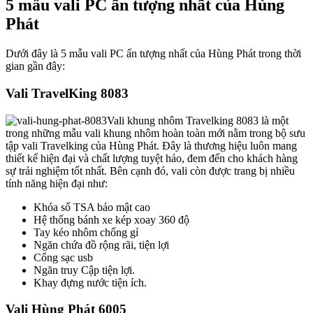
5 mẫu vali PC ấn tượng nhất của Hùng
Phát
Dưới đây là 5 mẫu vali PC ấn tượng nhất của Hùng Phát trong thời
gian gần đây:
Vali TravelKing 8083
Vali khung nhôm Travelking 8083 là một
trong những mẫu vali khung nhôm hoàn toàn mới nằm trong bộ sưu
tập vali Travelking của Hùng Phát. Đây là thương hiệu luôn mang
thiết kế hiện đại và chất lượng tuyệt hảo, đem đến cho khách hàng
sự trải nghiệm tốt nhất. Bên cạnh đó, vali còn được trang bị nhiều
tính năng hiện đại như:
Khóa số TSA bảo mật cao
Hệ thống bánh xe kép xoay 360 độ
Tay kéo nhôm chống gỉ
Ngăn chứa đồ rộng rãi, tiện lợi
Cổng sạc usb
Ngăn truy Cập tiện lợi.
Khay đựng nước tiện ích.
Vali Hùng Phát 6005