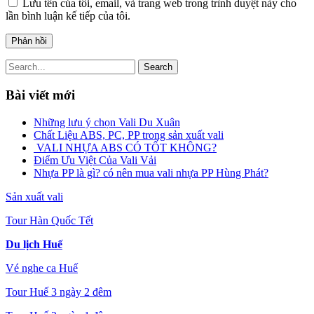
Lưu tên của tôi, email, và trang web trong trình duyệt này cho
lần bình luận kế tiếp của tôi.
Search
Bài viết mới
Những lưu ý chọn Vali Du Xuân
Chất Liệu ABS, PC, PP trong sản xuất vali
VALI NHỰA ABS CÓ TỐT KHÔNG?
Điểm Ưu Việt Của Vali Vải
Nhựa PP là gì? có nên mua vali nhựa PP Hùng Phát?
Sản xuất vali
Tour Hàn Quốc Tết
Du lịch Huế
Vé nghe ca Huế
Tour Huế 3 ngày 2 đêm