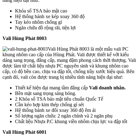
năng hiện đại như:
Khóa số TSA bảo mật cao
Hệ thống bánh xe kép xoay 360 độ
Tay kéo nhôm chống gỉ
Ngăn chứa đồ rộng rãi, tiện lợi
Vali Hùng Phát 8003
Vali Hùng Phát 8003 là một mẫu vali PC
khung nhôm cao cấp của Hùng Phát. Vali được thiết kế với kiểu
dáng sang trọng, đẳng cấp, mang đậm phong cách thời thượng. Vali
được làm từ chất liệu nhựa PC nguyên sinh và khung nhôm cao
cấp, có độ bền cao, chịu va đập tốt, chống trầy xước hiệu quả. Bên
cạnh đó, vali còn được trang bị nhiều tính năng hiện đại như:
Thiết kế hiện đại mang tầm đẳng cấp
Vali doanh nhân.
Bền mặt sang trọng sáng bóng.
2 Khóa số TSA bảo mật tiêu chuẩn Quốc Tế
Cần kéo hợp kim thép chống gỉ sét
Hệ thống bánh xe đôi xoay 360 độ êm ái
Số lượng ngăn chứa: 2 ngăn chính và 2 ngăn phụ
Chất liệu Nhựa P.C khung viền nhôm chịu lực va đập tốt
Vali Hùng Phát 6001